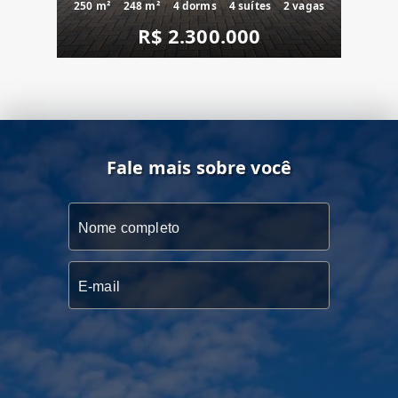
250 m²
248 m²
4 dorms
4 suítes
2 vagas
R$ 2.300.000
Fale mais sobre você