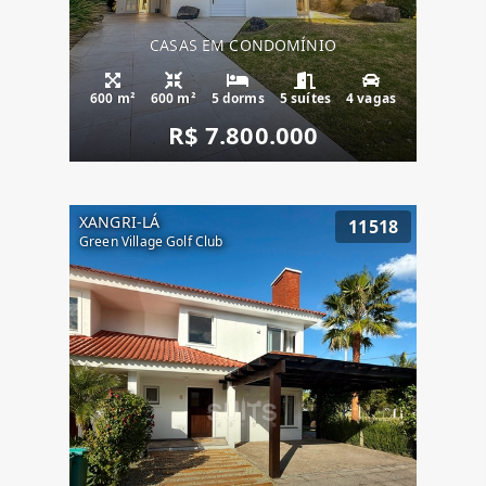
CASAS EM CONDOMÍNIO
600 m²
600 m²
5 dorms
5 suítes
4 vagas
R$ 7.800.000
XANGRI-LÁ
11518
Green Village Golf Club