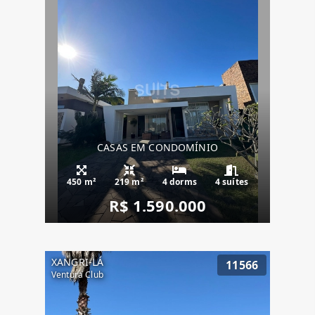
CASAS EM CONDOMÍNIO
450 m²
219 m²
4 dorms
4 suítes
R$ 1.590.000
XANGRI-LÁ
11566
Ventura Club