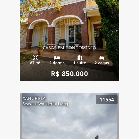
CASAS EM CONDOMÍNIO
87 m²
2 dorms
1 suíte
2 vagas
R$ 850.000
XANGRI-LÁ
11554
Seasons Wonderful Living