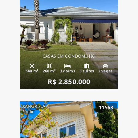
CASAS EM CONDOMÍNIO
540 m²
260 m²
3 dorms
3 suítes
2 vagas
R$ 2.850.000
XANGRI-LÁ
11563
Pacific