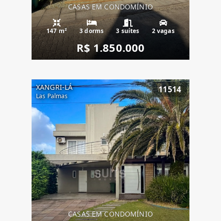
CASAS EM CONDOMÍNIO
147 m²
3 dorms
3 suítes
2 vagas
R$ 1.850.000
XANGRI-LÁ
11514
Las Palmas
CASAS EM CONDOMÍNIO