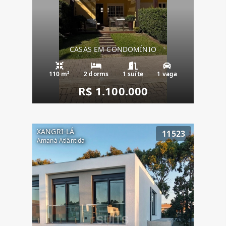
CASAS EM CONDOMÍNIO
110 m²
2 dorms
1 suíte
1 vaga
R$ 1.100.000
XANGRI-LÁ
11523
Amaná Atlântida