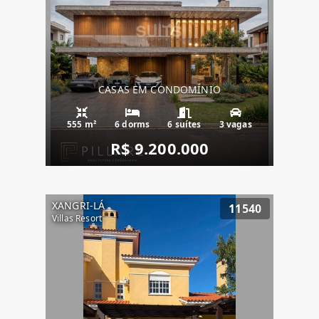
CASAS EM CONDOMÍNIO
555 m²
6 dorms
6 suítes
3 vagas
R$ 9.200.000
XANGRI-LÁ
11540
Villas Resort