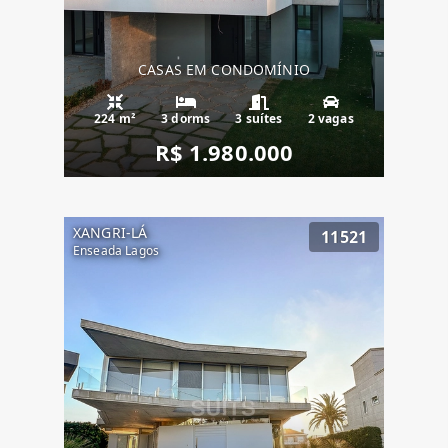
CASAS EM CONDOMÍNIO
224 m²
3 dorms
3 suítes
2 vagas
R$ 1.980.000
XANGRI-LÁ
11521
Enseada Lagos