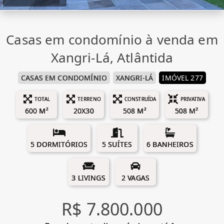
Casas em condomínio à venda em
Xangri-Lá, Atlântida
CASAS EM CONDOMÍNIO
XANGRI-LÁ
IMÓVEL 277
TOTAL
TERRENO
CONSTRUÍDA
PRIVATIVA
600 M²
20X30
508 M²
508 M²
5 DORMITÓRIOS
5 SUÍTES
6 BANHEIROS
3 LIVINGS
2 VAGAS
R$ 7.800.000