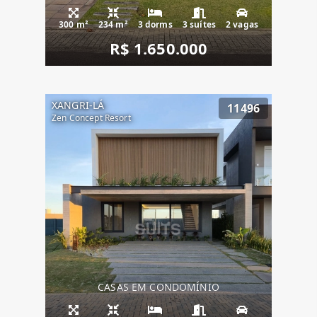
300 m²
234 m²
3 dorms
3 suítes
2 vagas
R$ 1.650.000
XANGRI-LÁ
11496
Zen Concept Resort
CASAS EM CONDOMÍNIO