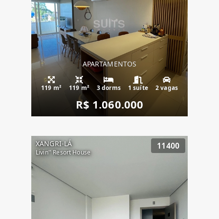
APARTAMENTOS
119 m²
119 m²
3 dorms
1 suíte
2 vagas
R$ 1.060.000
XANGRI-LÁ
11400
Livin'' Resort House