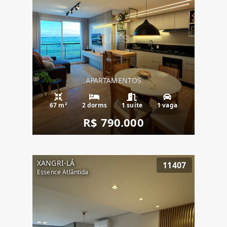
APARTAMENTOS
67 m²
2 dorms
1 suíte
1 vaga
R$ 790.000
XANGRI-LÁ
11407
Essence Atlântida