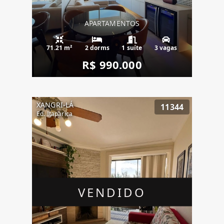
APARTAMENTOS
71.21 m²
2 dorms
1 suíte
3 vagas
R$ 990.000
XANGRI-LÁ
11344
Ed. Itaparica
VENDIDO