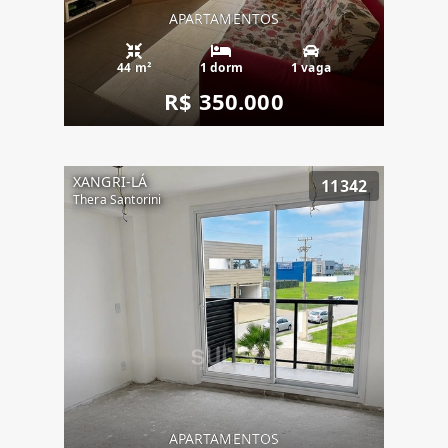
APARTAMENTOS
44 m²
1 dorm
1 vaga
R$ 350.000
XANGRI-LÁ
11342
Thera Santorini
APARTAMENTOS