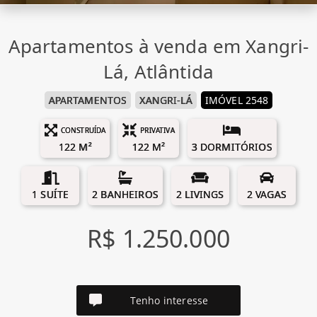
Apartamentos à venda em Xangri-
Lá, Atlântida
APARTAMENTOS
XANGRI-LÁ
IMÓVEL 2548
CONSTRUÍDA
PRIVATIVA
122 M²
122 M²
3 DORMITÓRIOS
1 SUÍTE
2 BANHEIROS
2 LIVINGS
2 VAGAS
R$ 1.250.000
Tenho interesse