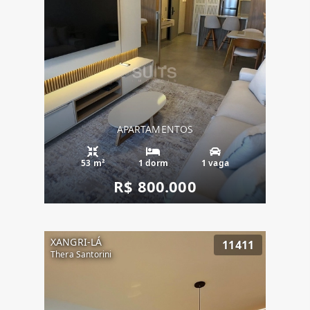
APARTAMENTOS
53 m²
1 dorm
1 vaga
R$ 800.000
XANGRI-LÁ
11411
Thera Santorini