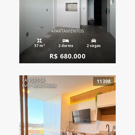
APARTAMENTOS
57 m²
2 dorms
2 vagas
R$ 680.000
XANGRI-LÁ
11398
Livin'' Resort House