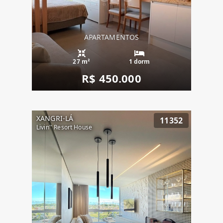
APARTAMENTOS
27 m²
1 dorm
R$ 450.000
XANGRI-LÁ
11352
Livin'' Resort House