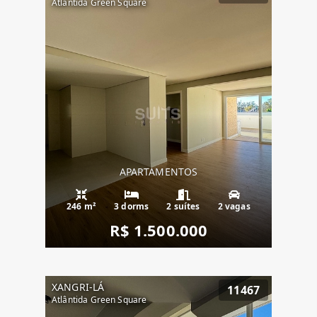
Atlântida Green Square
APARTAMENTOS
246 m²
3 dorms
2 suítes
2 vagas
R$ 1.500.000
XANGRI-LÁ
11467
Atlântida Green Square