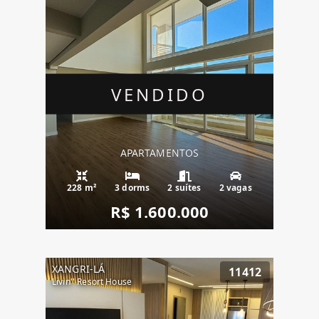
VENDIDO
APARTAMENTOS
228 m²
3 dorms
2 suítes
2 vagas
R$ 1.600.000
XANGRI-LÁ
11412
Livin'' Resort House