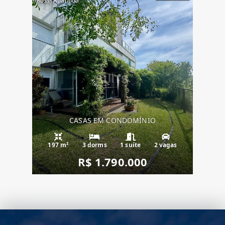
Rossi Atlântida
CASAS EM CONDOMÍNIO
197 m²
3 dorms
1 suíte
2 vagas
R$ 1.790.000