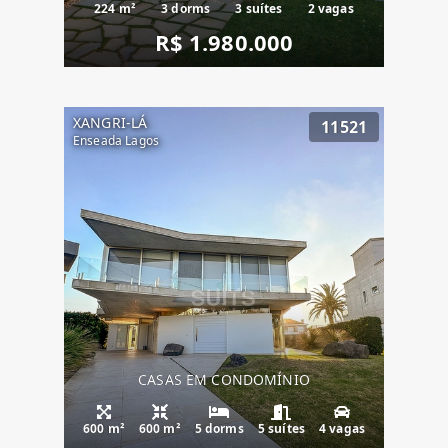
224 m²
3 dorms
3 suítes
2 vagas
R$ 1.980.000
XANGRI-LÁ
11521
Enseada Lagos
CASAS EM CONDOMÍNIO
600 m²
600 m²
5 dorms
5 suítes
4 vagas