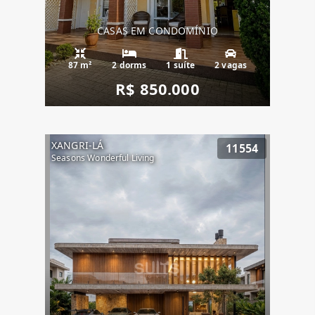
CASAS EM CONDOMÍNIO
87 m²
2 dorms
1 suíte
2 vagas
R$ 850.000
XANGRI-LÁ
11554
Seasons Wonderful Living