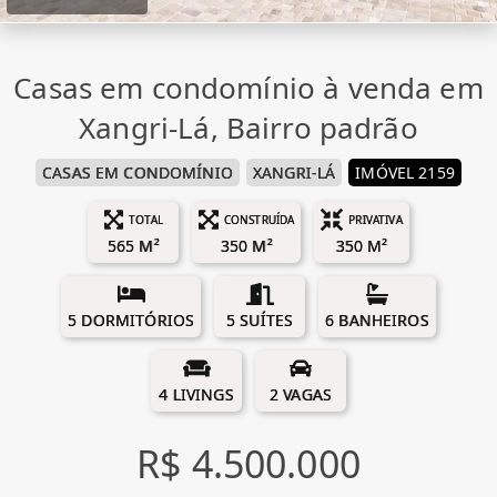
Casas em condomínio à venda em
Xangri-Lá, Bairro padrão
CASAS EM CONDOMÍNIO
XANGRI-LÁ
IMÓVEL 2159
TOTAL
CONSTRUÍDA
PRIVATIVA
565 M²
350 M²
350 M²
5 DORMITÓRIOS
5 SUÍTES
6 BANHEIROS
4 LIVINGS
2 VAGAS
R$ 4.500.000