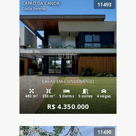
CAPÃO DA CANOA
11493
Costa Serena
CASAS EM CONDOMÍNIO
480 m²
350 m²
5 dorms
5 suítes
4 vagas
R$ 4.350.000
XANGRI-LÁ
11490