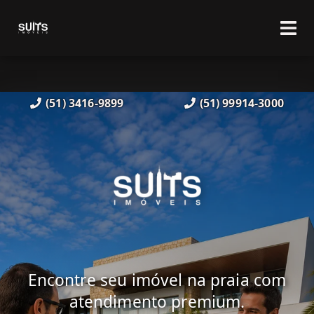
(51) 3416-9899
(51) 99914-3000
Encontre seu imóvel na praia com
atendimento premium.