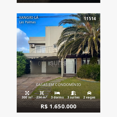
XANGRI-LÁ
11514
Las Palmas
CASAS EM CONDOMÍNIO
300 m²
234 m²
3 dorms
3 suítes
2 vagas
R$ 1.650.000