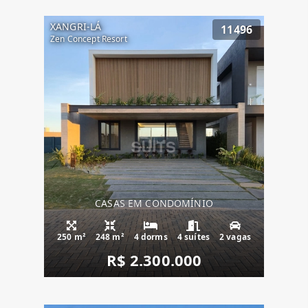
XANGRI-LÁ
11496
Zen Concept Resort
CASAS EM CONDOMÍNIO
250 m²
248 m²
4 dorms
4 suítes
2 vagas
R$ 2.300.000