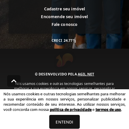
Cadastre seu imóvel
Encomende seu imóvel
Fale conosco
CRECI
24.771j
© DESENVOLVIDO PELA
AGIL.NET
Nós usamos cookies e outras tecnologias semelhantes para
melhorar a sua experiência em nossos serviços, personalizar
publicidade e recomendar conteúdo de seu interesse. Ao utilizar
Nós usamos cookies e outras tecnologias semelhantes para melhorar
nossos serviços, você concorda com nossa política de privacidade e
a sua experiência em nossos serviços, personalizar publicidade e
termos de uso.
recomendar conteúdo de seu interesse. Ao utilizar nossos serviços,
você concorda com nossa
política de privacidade
e
termos de uso
.
Política de Privacidade
Termos de uso
ENTENDI