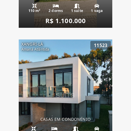
110 m²
2 dorms
1 suíte
1 vaga
R$ 1.100.000
XANGRI-LÁ
11523
Amaná Atlântida
CASAS EM CONDOMÍNIO