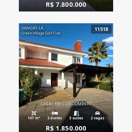
R$ 7.800.000
XANGRI-LÁ
11518
Green Village Golf Club
CASAS EM CONDOMÍNIO
147 m²
3 dorms
3 suítes
2 vagas
R$ 1.850.000