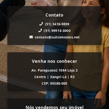
Contato
(51) 3416-9899
(51) 99914-3000
contato@suitsimoveis.net
Venha nos conhecer
Av. Paraguassú 1064 Loja 2
Centro
|
Xangri-Lá
|
RS
CEP: 95588-000
Nós vendemos seu imóvel