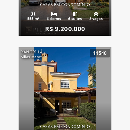
CASAS EM CONDOMÍNIO
555 m²
6 dorms
6 suítes
3 vagas
R$ 9.200.000
XANGRI-LÁ
11540
Villas Resort
CASAS EM CONDOMÍNIO