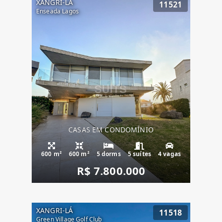
XANGRI-LÁ
11521
Enseada Lagos
CASAS EM CONDOMÍNIO
600 m²
600 m²
5 dorms
5 suítes
4 vagas
R$ 7.800.000
XANGRI-LÁ
11518
Green Village Golf Club