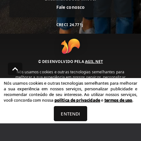
Fale conosco
CRECI
24.771j
© DESENVOLVIDO PELA
AGIL.NET
Nós usamos cookies e outras tecnologias semelhantes para
melhorar a sua experiência em nossos serviços, personalizar
publicidade e recomendar conteúdo de seu interesse. Ao utilizar
Nós usamos cookies e outras tecnologias semelhantes para melhorar
nossos serviços, você concorda com nossa política de privacidade e
a sua experiência em nossos serviços, personalizar publicidade e
termos de uso.
recomendar conteúdo de seu interesse. Ao utilizar nossos serviços,
você concorda com nossa
política de privacidade
e
termos de uso
.
Política de Privacidade
Termos de uso
ENTENDI