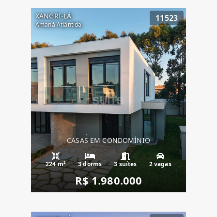
XANGRI-LÁ
11523
Amaná Atlântida
CASAS EM CONDOMÍNIO
224 m²
3 dorms
3 suítes
2 vagas
R$ 1.980.000