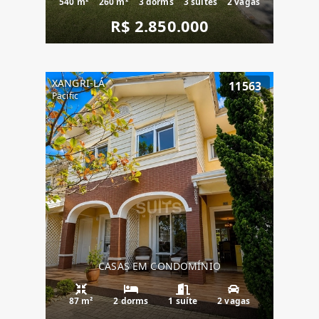
540 m²
260 m²
3 dorms
3 suítes
2 vagas
R$ 2.850.000
XANGRI-LÁ
11563
Pacific
CASAS EM CONDOMÍNIO
87 m²
2 dorms
1 suíte
2 vagas