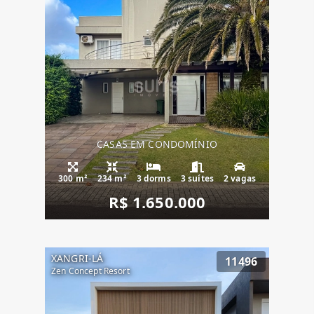
CASAS EM CONDOMÍNIO
300 m²
234 m²
3 dorms
3 suítes
2 vagas
R$ 1.650.000
XANGRI-LÁ
11496
Zen Concept Resort