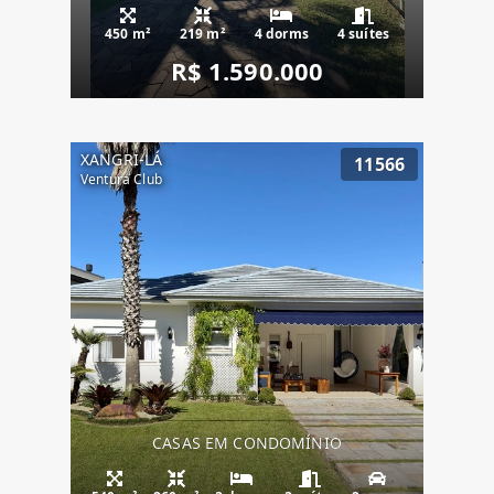
450 m²
219 m²
4 dorms
4 suítes
R$ 1.590.000
XANGRI-LÁ
11566
Ventura Club
CASAS EM CONDOMÍNIO