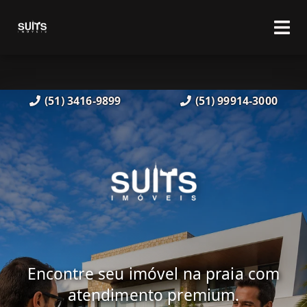
(51) 3416-9899
(51) 99914-3000
Encontre seu imóvel na praia com
atendimento premium.