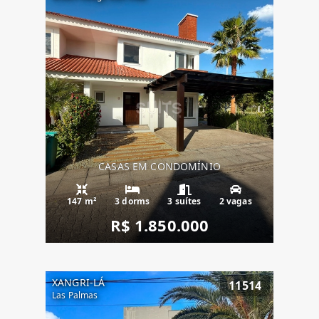
CASAS EM CONDOMÍNIO
147 m²
3 dorms
3 suítes
2 vagas
R$ 1.850.000
XANGRI-LÁ
11514
Las Palmas