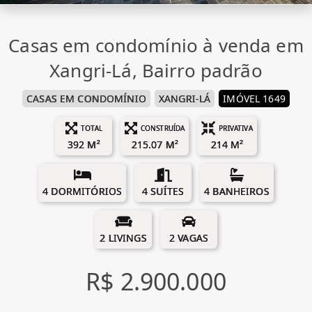
Casas em condomínio à venda em
Xangri-Lá, Bairro padrão
CASAS EM CONDOMÍNIO
XANGRI-LÁ
IMÓVEL 1649
TOTAL
CONSTRUÍDA
PRIVATIVA
392 M²
215.07 M²
214 M²
4 DORMITÓRIOS
4 SUÍTES
4 BANHEIROS
2 LIVINGS
2 VAGAS
R$ 2.900.000