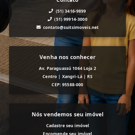
(51) 3416-9899
(51) 99914-3000
contato@suitsimoveis.net
Venha nos conhecer
Av. Paraguassú 1064 Loja 2
Centro
|
Xangri-Lá
|
RS
CEP: 95588-000
Nós vendemos seu imóvel
Cadastre seu imóvel
Encomende seu imóvel