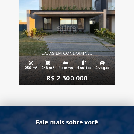
CASAS EM CONDOMÍNIO
250 m²
248 m²
4 dorms
4 suítes
2 vagas
R$ 2.300.000
Fale mais sobre você