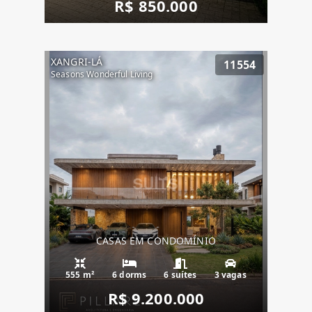
R$ 850.000
XANGRI-LÁ
11554
Seasons Wonderful Living
CASAS EM CONDOMÍNIO
555 m²
6 dorms
6 suítes
3 vagas
R$ 9.200.000