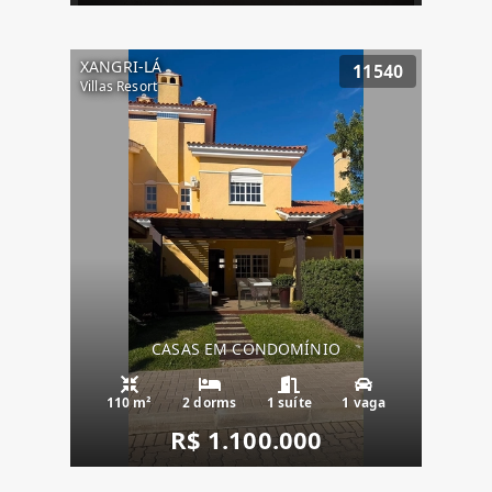
XANGRI-LÁ
11540
Villas Resort
CASAS EM CONDOMÍNIO
110 m²
2 dorms
1 suíte
1 vaga
R$ 1.100.000