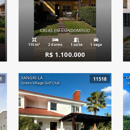
CASAS EM CONDOMÍNIO
110 m²
2 dorms
1 suíte
1 vaga
R$ 1.100.000
XANGRI-LÁ
X
1
11518
Green Village Golf Club
La