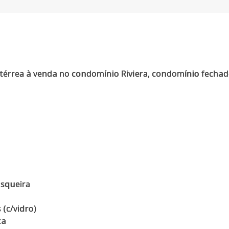
 térrea à venda no condomínio Riviera, condomínio fechado
asqueira
(c/vidro)
ca