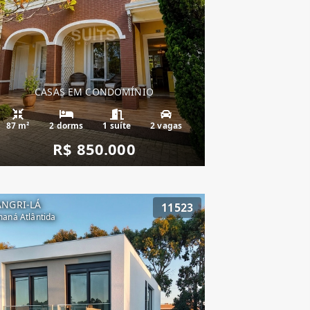
CASAS EM CONDOMÍNIO
87 m²
2 dorms
1 suíte
2 vagas
R$ 850.000
ANGRI-LÁ
11523
aná Atlântida