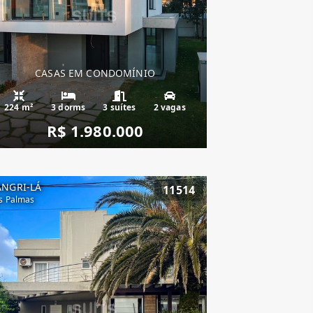
CASAS EM CONDOMÍNIO
224 m²
3 dorms
3 suítes
2 vagas
R$ 1.980.000
ANGRI-LÁ
11514
s Palmas