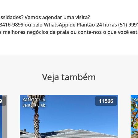
essidades? Vamos agendar uma visita?
) 3416-9899 ou pelo WhatsApp de Plantão 24 horas (51) 99
 melhores negócios da praia ou conte-nos o que você est
Veja também
XANGRI-LÁ
X
9
11566
Ventura Club
Pa