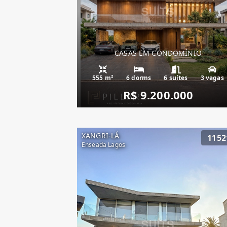
CASAS EM CONDOMÍNIO
555 m²
6 dorms
6 suítes
3 vagas
R$ 9.200.000
XANGRI-LÁ
1152
Enseada Lagos