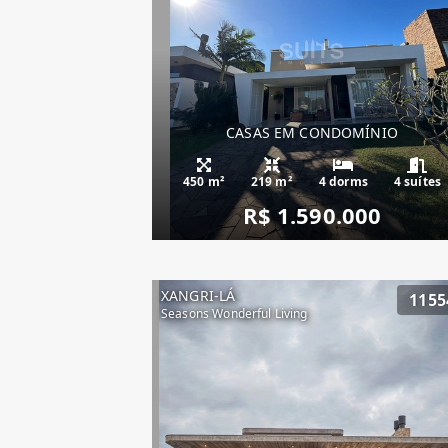
CASAS EM CONDOMÍNIO
450 m²
219 m²
4 dorms
4 suítes
R$ 1.590.000
XANGRI-LÁ
1155
Seasons Wonderful Living