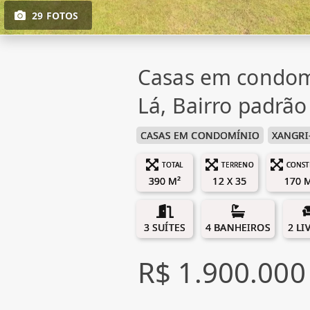
29 FOTOS
Casas em condom
Lá, Bairro padrão
CASAS EM CONDOMÍNIO
XANGRI
TOTAL
TERRENO
CONST
390 M²
12 X 35
170 
3 SUÍTES
4 BANHEIROS
2 LI
R$ 1.900.000