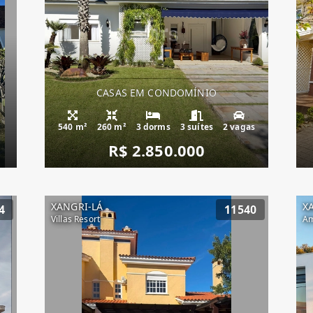
CASAS EM CONDOMÍNIO
540 m²
260 m²
3 dorms
3 suítes
2 vagas
R$ 2.850.000
XANGRI-LÁ
X
4
11540
Villas Resort
Am