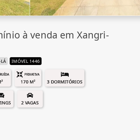
ínio à venda em Xangri-
-LÁ
IMÓVEL 1446
RUÍDA
PRIVATIVA
M²
170 M²
3 DORMITÓRIOS
VINGS
2 VAGAS