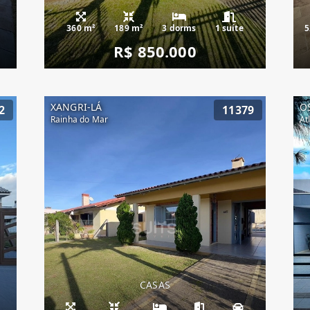
360 m²
189 m²
3 dorms
1 suíte
5
R$ 850.000
XANGRI-LÁ
O
2
11379
Rainha do Mar
At
CASAS