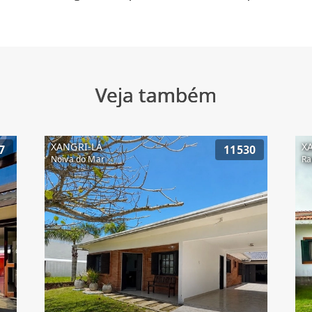
Veja também
XANGRI-LÁ
X
7
11530
Noiva do Mar
Ra