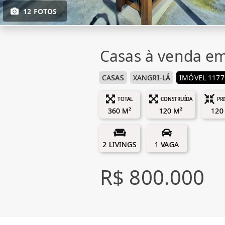
12 FOTOS
Casas à venda em
CASAS
XANGRI-LÁ
IMÓVEL 1177
TOTAL
CONSTRUÍDA
PR
360 M²
120 M²
120
2 LIVINGS
1 VAGA
R$ 800.000