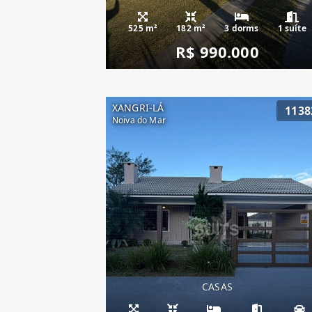
525 m²
182 m²
3 dorms
1 suíte
R$ 990.000
XANGRI-LÁ
1138
Noiva do Mar
CASAS