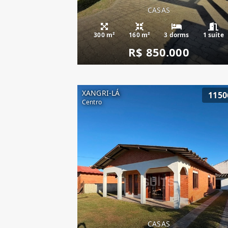
CASAS
300 m²
160 m²
3 dorms
1 suíte
R$ 850.000
XANGRI-LÁ
1150
Centro
CASAS