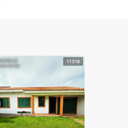
ANGRI-LÁ
11510
inha do Mar