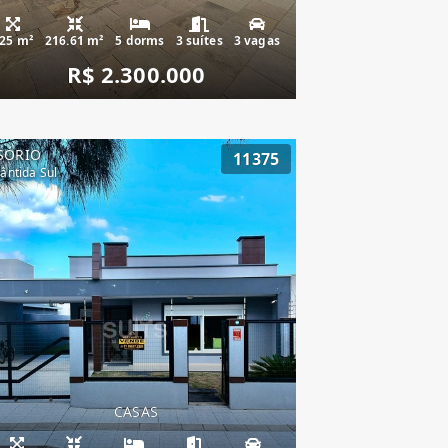
25 m²
216.61 m²
5 dorms
3 suítes
3 vagas
R$ 2.300.000
SÓRIO
11375
lântida Sul
CASAS