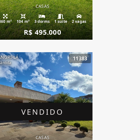
CASAS
360 m²
104 m²
3 dorms
1 suíte
2 vagas
R$ 495.000
ANGRI-LÁ
11383
lântida
VENDIDO
CASAS