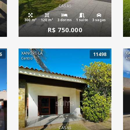
CASAS
300 m²
120 m²
3 dorms
1 suíte
3 vagas
R$ 750.000
XANGRI-LÁ
X
6
11498
Centro
At
CASAS