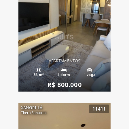
APARTAMENTOS
53 m²
1 dorm
1 vaga
R$ 800.000
XANGRI-LÁ
11411
Thera Santorini