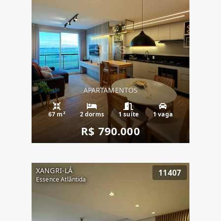
APARTAMENTOS
67 m²
2 dorms
1 suíte
1 vaga
R$ 790.000
XANGRI-LÁ
11407
Essence Atlântida