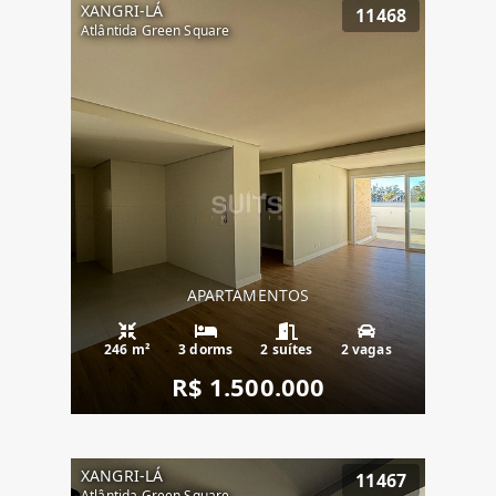
XANGRI-LÁ
11468
Atlântida Green Square
APARTAMENTOS
246 m²
3 dorms
2 suítes
2 vagas
R$ 1.500.000
XANGRI-LÁ
11467
Atlântida Green Square