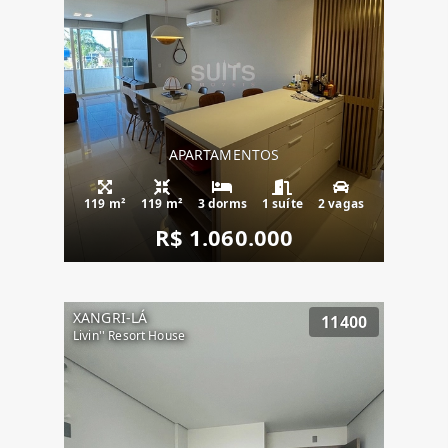
APARTAMENTOS
119 m²
119 m²
3 dorms
1 suíte
2 vagas
R$ 1.060.000
XANGRI-LÁ
11400
Livin'' Resort House