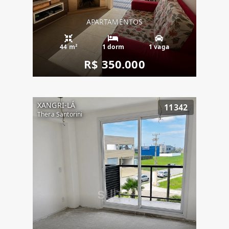
APARTAMENTOS
44 m²
1 dorm
1 vaga
R$ 350.000
XANGRI-LÁ
11342
Thera Santorini