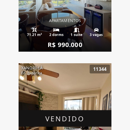
APARTAMENTOS
71.21 m²
2 dorms
1 suíte
3 vagas
R$ 990.000
XANGRI-LÁ
11344
Ed. Itaparica
VENDIDO