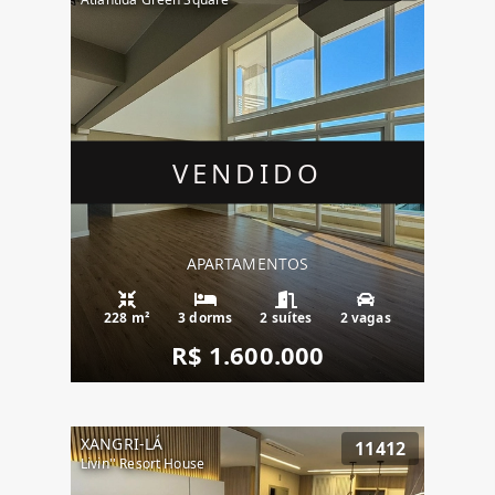
VENDIDO
APARTAMENTOS
228 m²
3 dorms
2 suítes
2 vagas
R$ 1.600.000
XANGRI-LÁ
11412
Livin'' Resort House