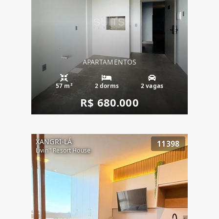
APARTAMENTOS
57 m²
2 dorms
2 vagas
R$ 680.000
XANGRI-LÁ
11398
Livin'' Resort House