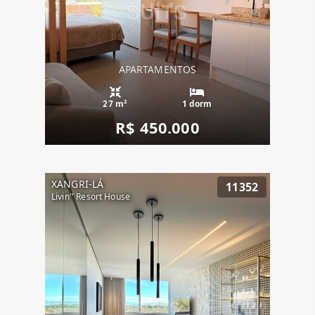
APARTAMENTOS
27 m²
1 dorm
R$ 450.000
XANGRI-LÁ
11352
Livin'' Resort House