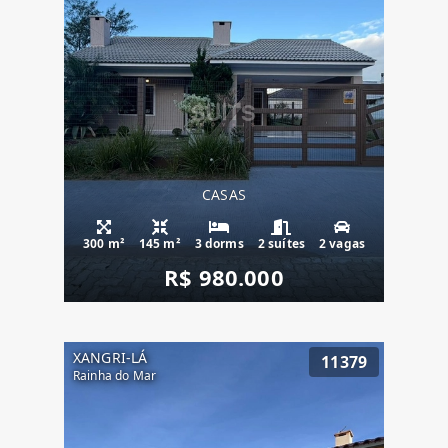
CASAS
300 m²
145 m²
3 dorms
2 suítes
2 vagas
R$ 980.000
XANGRI-LÁ
11379
Rainha do Mar