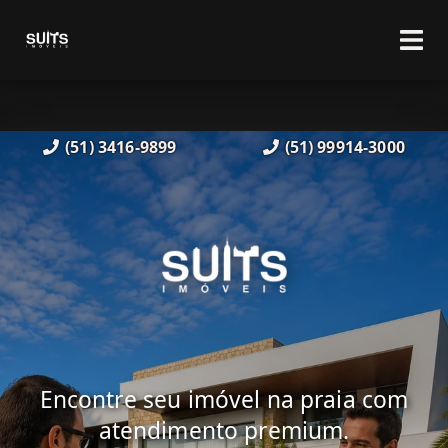
(51) 3416-9899
(51) 99914-3000
Encontre seu imóvel na praia com
atendimento premium.