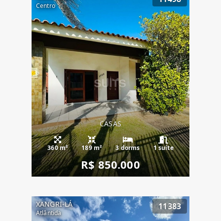
Centro
CASAS
360 m²
189 m²
3 dorms
1 suíte
R$ 850.000
XANGRI-LÁ
11383
Atlântida