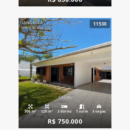
XANGRI-LÁ
11530
Noiva do Mar
CASAS
300 m²
120 m²
3 dorms
1 suíte
3 vagas
R$ 750.000