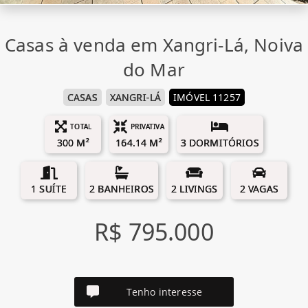
Casas à venda em Xangri-Lá, Noiva
do Mar
CASAS
XANGRI-LÁ
IMÓVEL 11257
TOTAL
PRIVATIVA
300 M²
164.14 M²
3 DORMITÓRIOS
1 SUÍTE
2 BANHEIROS
2 LIVINGS
2 VAGAS
R$ 795.000
Tenho interesse