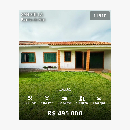
XANGRI-LÁ
11510
Rainha do Mar
CASAS
360 m²
104 m²
3 dorms
1 suíte
2 vagas
R$ 495.000