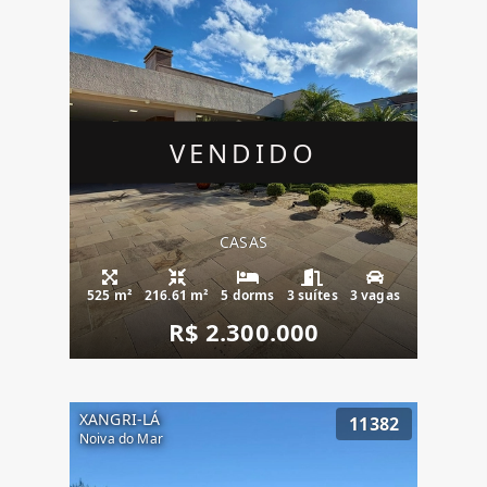
VENDIDO
CASAS
525 m²
216.61 m²
5 dorms
3 suítes
3 vagas
R$ 2.300.000
XANGRI-LÁ
11382
Noiva do Mar