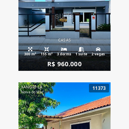
CASAS
300 m²
155 m²
3 dorms
1 suíte
2 vagas
R$ 960.000
XANGRI-LÁ
11373
Noiva do Mar