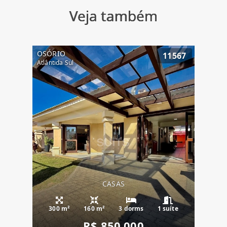
Veja também
OSÓRIO
11567
Atlântida Sul
CASAS
300 m²
160 m²
3 dorms
1 suíte
R$ 850.000