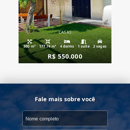
CASAS
300 m²
177.74 m²
4 dorms
1 suíte
2 vagas
R$ 550.000
Fale mais sobre você