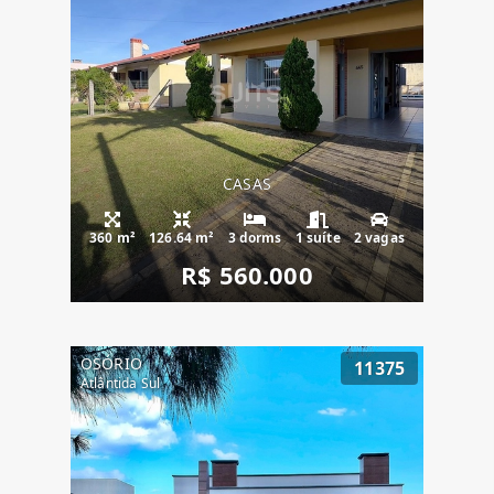
CASAS
360 m²
126.64 m²
3 dorms
1 suíte
2 vagas
R$ 560.000
OSÓRIO
11375
Atlântida Sul