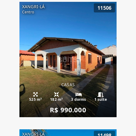
XANGRI-LÁ
11506
Centro
CASAS
525 m²
182 m²
3 dorms
1 suíte
R$ 990.000
XANGRI-LÁ
11498