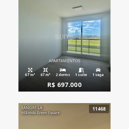
APARTAMENTOS
67 m²
67 m²
2 dorms
1 suíte
1 vaga
R$ 697.000
XANGRI-LÁ
11468
Atlântida Green Square