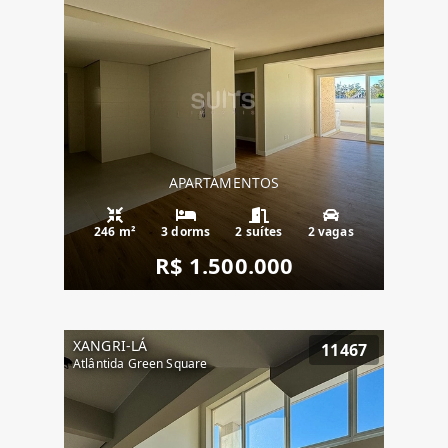
APARTAMENTOS
246 m²
3 dorms
2 suítes
2 vagas
R$ 1.500.000
XANGRI-LÁ
11467
Atlântida Green Square