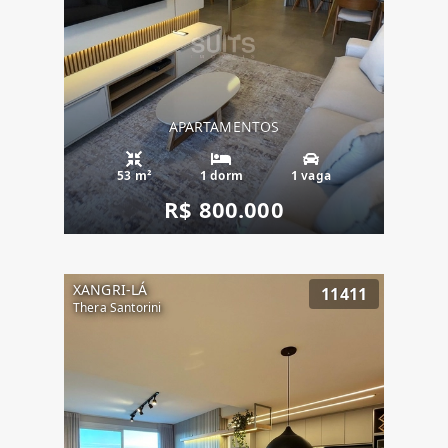
APARTAMENTOS
53 m²
1 dorm
1 vaga
R$ 800.000
XANGRI-LÁ
11411
Thera Santorini