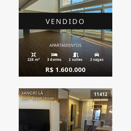
VENDIDO
APARTAMENTOS
228 m²
3 dorms
2 suítes
2 vagas
R$ 1.600.000
XANGRI-LÁ
11412
Livin'' Resort House