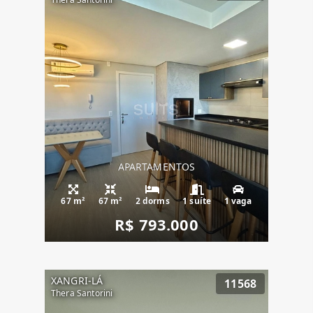
APARTAMENTOS
67 m²
67 m²
2 dorms
1 suíte
1 vaga
R$ 793.000
XANGRI-LÁ
11568
Thera Santorini