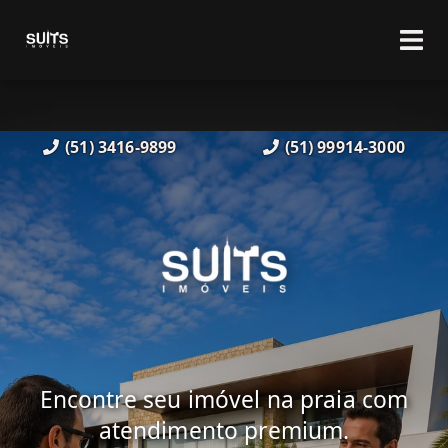
(51) 3416-9899
(51) 99914-3000
Encontre seu imóvel na praia com
atendimento premium.