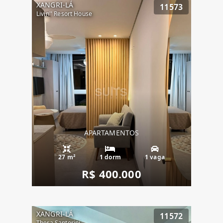
XANGRI-LÁ
11573
Livin'' Resort House
APARTAMENTOS
27 m²
1 dorm
1 vaga
R$ 400.000
XANGRI-LÁ
11572
Thera Santorini