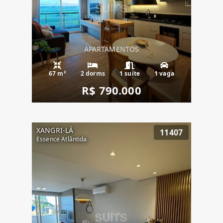
APARTAMENTOS
67 m²
2 dorms
1 suíte
1 vaga
R$ 790.000
XANGRI-LÁ
11407
Essence Atlântida