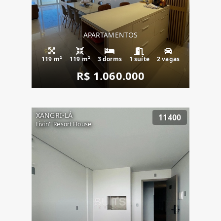
APARTAMENTOS
119 m²
119 m²
3 dorms
1 suíte
2 vagas
R$ 1.060.000
XANGRI-LÁ
11400
Livin'' Resort House