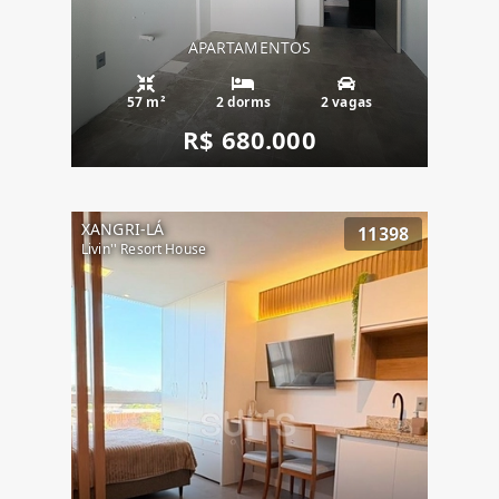
APARTAMENTOS
57 m²
2 dorms
2 vagas
R$ 680.000
XANGRI-LÁ
11398
Livin'' Resort House