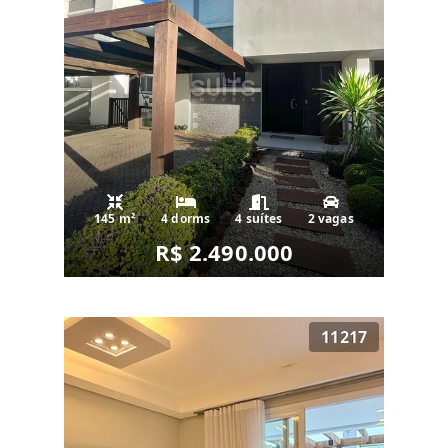
145 m²
4 dorms
4 suítes
2 vagas
R$ 2.490.000
11217