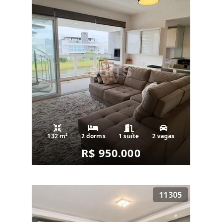
132 m²
2 dorms
1 suíte
2 vagas
R$ 950.000
11305