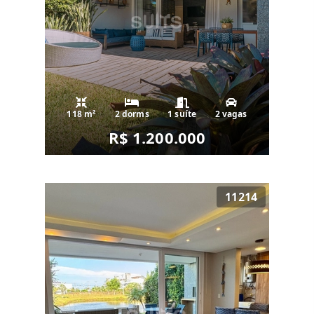
118 m²
2 dorms
1 suíte
2 vagas
R$ 1.200.000
11214