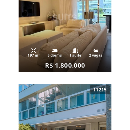
197 m²
3 dorms
1 suíte
2 vagas
R$ 1.800.000
11215