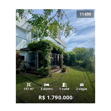
11490
197 m²
3 dorms
1 suíte
2 vagas
R$ 1.790.000