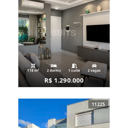
118 m²
2 dorms
1 suíte
2 vagas
R$ 1.290.000
11225