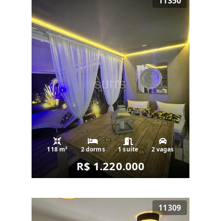
11350
118 m²
2 dorms
1 suíte
2 vagas
R$ 1.220.000
11309