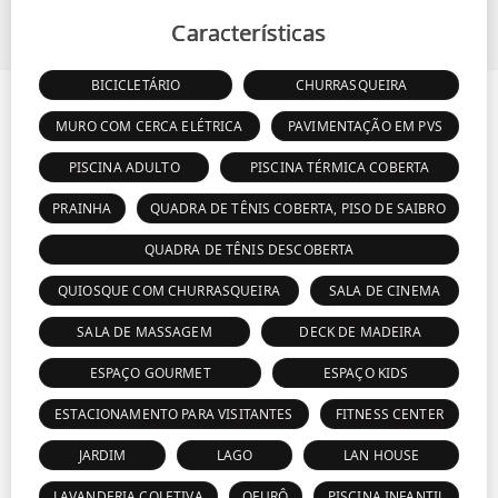
Características
BICICLETÁRIO
CHURRASQUEIRA
MURO COM CERCA ELÉTRICA
PAVIMENTAÇÃO EM PVS
PISCINA ADULTO
PISCINA TÉRMICA COBERTA
PRAINHA
QUADRA DE TÊNIS COBERTA, PISO DE SAIBRO
QUADRA DE TÊNIS DESCOBERTA
QUIOSQUE COM CHURRASQUEIRA
SALA DE CINEMA
SALA DE MASSAGEM
DECK DE MADEIRA
ESPAÇO GOURMET
ESPAÇO KIDS
ESTACIONAMENTO PARA VISITANTES
FITNESS CENTER
JARDIM
LAGO
LAN HOUSE
LAVANDERIA COLETIVA
OFURÔ
PISCINA INFANTIL