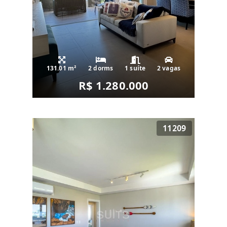
131.01 m²
2 dorms
1 suíte
2 vagas
R$ 1.280.000
11209