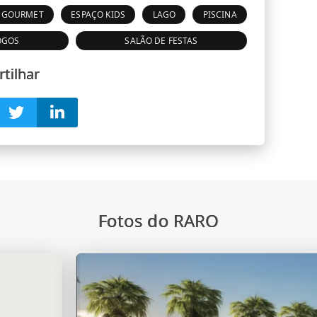
 GOURMET
ESPAÇO KIDS
LAGO
PISCINA
OGOS
SALÃO DE FESTAS
tilhar
Fotos do RARO