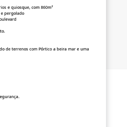
ários e quiosque, com 860m²
 e pergolado
Boulevard
to.
do de terrenos com Pórtico a beira mar e uma
segurança.