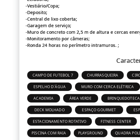
-Vestiário/Copa;
-Deposito;
-Central de lixo coberta;
-Garagem de serviço;
-Muro de concreto com 2,5 m de altura e cercas ener
-Monitoramento por câmeras;
Caracter
CAMPO DE FUTEBOL 7
CHURRASQUEIRA
CIR
ESPELHO D´ÁGUA
MURO COM CERCA ELÉTRICA
ACADEMIA
ÁREA VERDE
BRINQUEDOTECA
DECK MOLHADO
ESPAÇO GOURMET
ES
ESTACIONAMENTO ROTATIVO
FITNESS CENTER
PISCINA COM RAIA
PLAYGROUND
QUADRA POL