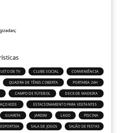
gizadas;
ísticas
CUITO DE TV
CLUBE SOCIAL
CONVENIÊNCIA
QUADRA DE TÊNIS COBERTA
PORTARIA 24H
CAMPO DE FUTEBOL
DECK DE MADEIRA
PAÇO KIDS
ESTACIONAMENTO PARA VISITANTES
GUARITA
JARDIM
LAGO
PISCINA
IESPORTIVA
SALA DE JOGOS
SALÃO DE FESTAS