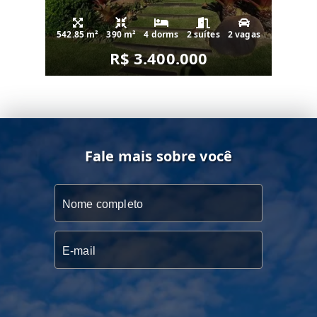
542.85 m²
390 m²
4 dorms
2 suítes
2 vagas
R$ 3.400.000
Fale mais sobre você