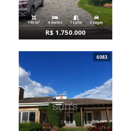
190 m²
4 dorms
1 suíte
2 vagas
R$ 1.750.000
6083