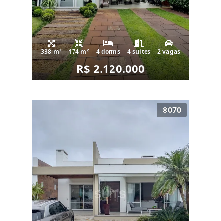
338 m²
174 m²
4 dorms
4 suítes
2 vagas
R$ 2.120.000
8070