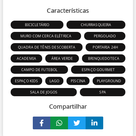
Características
BICICLETÁRIO
CHURRASQUEIRA
MURO COM CERCA ELÉTRICA
PERGOLADO
QUADRA DE TÊNIS DESCOBERTA
PORTARIA 24H
ACADEMIA
ÁREA VERDE
BRINQUEDOTECA
CAMPO DE FUTEBOL
ESPAÇO GOURMET
ESPAÇO KIDS
LAGO
PISCINA
PLAYGROUND
SALA DE JOGOS
SPA
Compartilhar